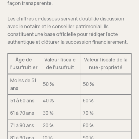
façon transparente.
Les chiffres ci-dessous servent d’outil de discussion
avec le notaire et le conseiller patrimonial. Ils
constituent une base officielle pour rédiger l’acte
authentique et clôturer la succession financièrement.
Âge de
Valeur fiscale
Valeur fiscale de la
l’usufruitier
de l’usufruit
nue-propriété
Moins de 51
50 %
50 %
ans
51 à 60 ans
40 %
60 %
61 à 70 ans
30 %
70 %
71 à 80 ans
20 %
80 %
81 à 90 ans
10 %
90 %