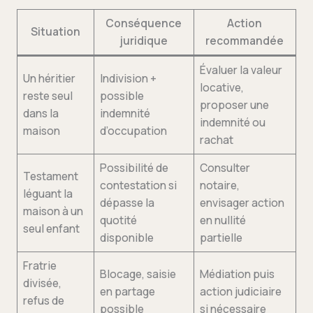
Conséquence
Action
Situation
juridique
recommandée
Évaluer la valeur
Un héritier
Indivision +
locative,
reste seul
possible
proposer une
dans la
indemnité
indemnité ou
maison
d’occupation
rachat
Possibilité de
Consulter
Testament
contestation si
notaire,
léguant la
dépasse la
envisager action
maison à un
quotité
en nullité
seul enfant
disponible
partielle
Fratrie
Blocage, saisie
Médiation puis
divisée,
en partage
action judiciaire
refus de
possible
si nécessaire