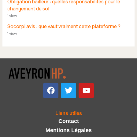
Obligation bailleur : quelles responsabilités pour le
changement de sol
1 view
Socorpi avis : que vaut vraiment cette plateforme ?
1 view
F
T
Y
a
w
o
c
i
u
e
t
t
Liens utiles
b
t
u
Contact
o
e
b
o
r
e
Mentions Légales