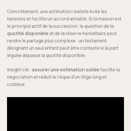
Concrètement, une estimation réaliste évite les
tensions et facilite un accord amiable. Si la maison est
le principal actif de la succession, la question de la
quotité disponible
et de la réserve héréditaire peut
rendre le partage plus complexe : un testament
désignant un seul enfant peut être contesté si la part
léguée dépasse la quotité disponible.
Insight clé :
assurer une estimation solide
facilite la
négociation et réduit le risque d’un litige long et
coûteux.