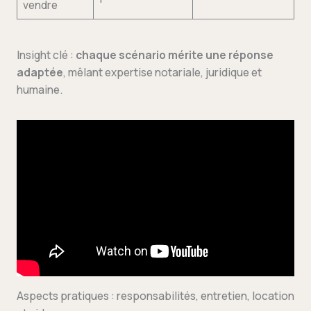
vendre
Insight clé :
chaque scénario mérite une réponse
adaptée
, mêlant expertise notariale, juridique et
humaine.
Aspects pratiques : responsabilités, entretien, location