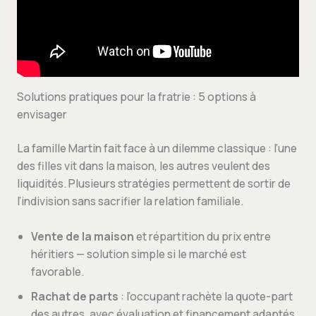
Solutions pratiques pour la fratrie : 5 options à
envisager
La famille Martin fait face à un dilemme classique : l’une
des filles vit dans la maison, les autres veulent des
liquidités. Plusieurs stratégies permettent de sortir de
l’indivision sans sacrifier la relation familiale.
Vente de la maison
et répartition du prix entre
héritiers — solution simple si le marché est
favorable.
Rachat de parts
: l’occupant rachète la quote-part
des autres, avec évaluation et financement adaptés.