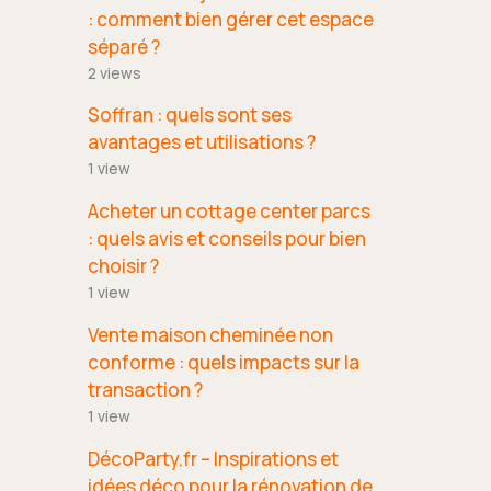
: comment bien gérer cet espace
séparé ?
2 views
Soffran : quels sont ses
avantages et utilisations ?
1 view
Acheter un cottage center parcs
: quels avis et conseils pour bien
choisir ?
1 view
Vente maison cheminée non
conforme : quels impacts sur la
transaction ?
1 view
DécoParty.fr – Inspirations et
idées déco pour la rénovation de