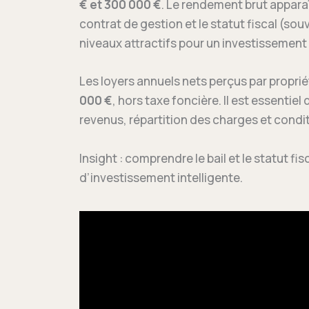
€ et 300 000 €
. Le rendement brut apparaî
contrat de gestion et le statut fiscal (so
niveaux attractifs pour un investissement d
Les loyers annuels nets perçus par propri
000 €
, hors taxe foncière. Il est essentiel
revenus, répartition des charges et condit
Insight : comprendre le bail et le statut f
d’investissement intelligente.