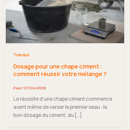
Travaux
Dosage pour une chape ciment :
comment réussir votre mélange ?
Paul
/
07/04/2026
La réussite d’une chape ciment commence
avant même de verser le premier seau : le
bon dosage du ciment, du […]