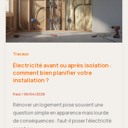
Travaux
Électricité avant ou après isolation :
comment bien planifier votre
installation ?
Paul
/
06/04/2026
Rénover un logement pose souvent une
question simple en apparence mais lourde
de conséquences : faut-il poser l’électricité