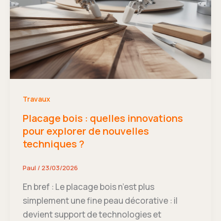
Travaux
Placage bois : quelles innovations
pour explorer de nouvelles
techniques ?
Paul
/
23/03/2026
En bref : Le placage bois n’est plus
simplement une fine peau décorative : il
devient support de technologies et