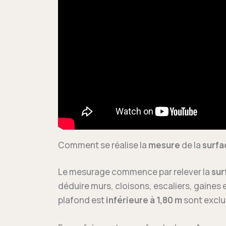
Comment se réalise la
mesure
de la
surfa
Le mesurage commence par relever la
sur
déduire murs, cloisons, escaliers, gaines
plafond est
inférieure à 1,80 m
sont exclu