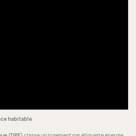
ace habitable
que (DPE)
classe un logement par étiquette énergie