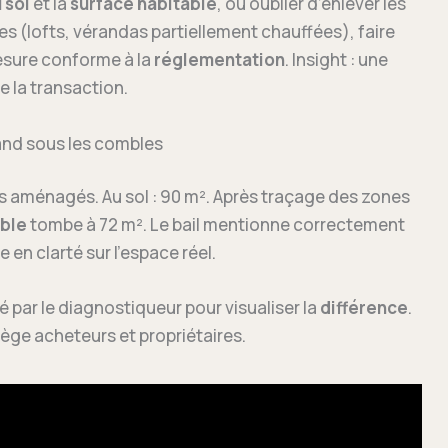
 sol
et la
surface habitable
, ou oublier d’enlever les
s (lofts, vérandas partiellement chauffées), faire
esure conforme à la
réglementation
. Insight : une
se la transaction.
and sous les combles
 aménagés. Au sol : 90 m². Après traçage des zones
able
tombe à 72 m². Le bail mentionne correctement
e en clarté sur l’espace réel.
 par le diagnostiqueur pour visualiser la
différence
.
ège acheteurs et propriétaires.