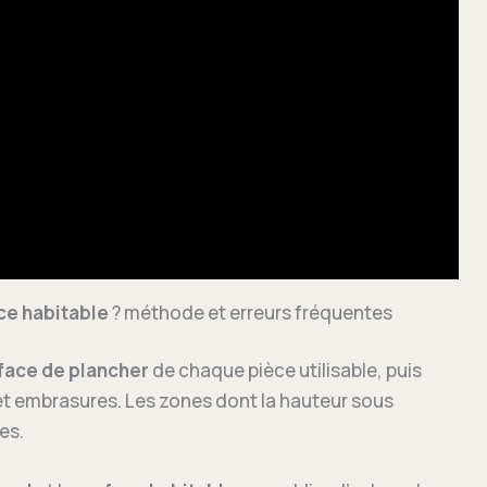
ce habitable
? méthode et erreurs fréquentes
face de plancher
de chaque pièce utilisable, puis
 et embrasures. Les zones dont la hauteur sous
es.