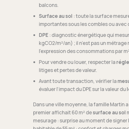
balcons.
Surface au sol
: toute la surface mesur
importantes sous les combles ou avec d
DPE
: diagnostic énergétique qui mesu
kgCO2/m²/an) ; il n’est pas un métrage
l’expression des consommations par m²
Pour vendre ou louer, respecter la
régl
litiges et pertes de valeur.
Avant toute transaction, vérifier la
mes
évaluer l’impact du DPE sur la valeur du
Dans une ville moyenne, la famille Martin 
premier affichait 60 m² de
surface au sol
m
mesurage : surprise au moment de signer l
habitable de 55 m² : confort et charges m