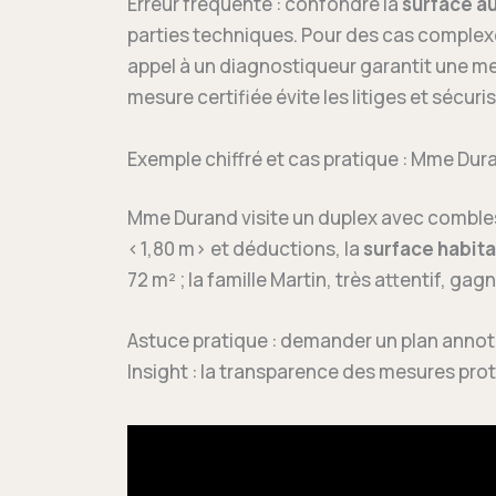
Erreur fréquente : confondre la
surface au
parties techniques. Pour des cas complexe
appel à un diagnostiqueur garantit une m
mesure certifiée évite les litiges et sécuri
Exemple chiffré et cas pratique : Mme Dur
Mme Durand visite un duplex avec combles
<1,80 m> et déductions, la
surface habit
72 m² ; la famille Martin, très attentif, gagn
Astuce pratique : demander un plan annoté
Insight : la transparence des mesures prot