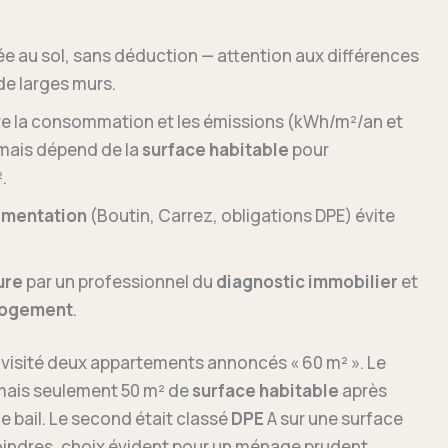
ée au sol, sans déduction — attention aux différences
e larges murs.
re la consommation et les émissions (kWh/m²/an et
 mais dépend de la
surface habitable
pour
.
ementation
(Boutin, Carrez, obligations DPE) évite
ure
par un professionnel du
diagnostic immobilier
et
logement
.
a visité deux appartements annoncés « 60 m² ». Le
ais seulement 50 m² de
surface habitable
après
e bail. Le second était classé
DPE
A sur une surface
oindres, choix évident pour un ménage prudent.