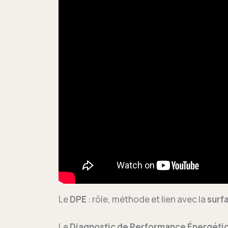
Le
DPE
: rôle, méthode et lien avec la
surf
Le
Diagnostic de Performance Énergéti