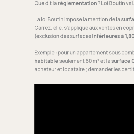
Que dit la
réglementation
? Loi Boutin vs 
La loi Boutin impose la mention de la
surfa
Carrez, elle, s’applique aux ventes en cop
(exclusion des surfaces
inférieures à 1,8
Exemple : pour un appartement sous comb
habitable
seulement 60 m² et la
surface 
acheteur et locataire ; demander les certifi