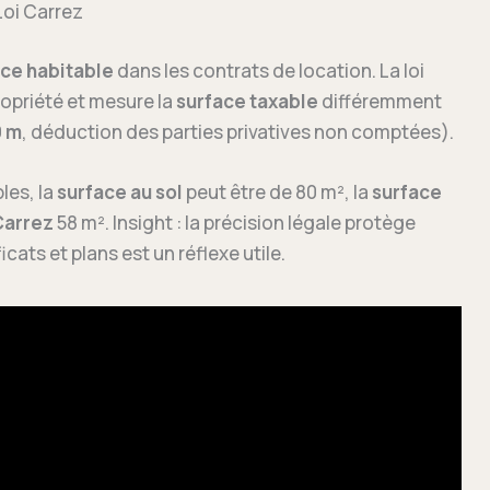
Loi Carrez
ce habitable
dans les contrats de location. La loi
ropriété et mesure la
surface taxable
différemment
0 m
, déduction des parties privatives non comptées).
les, la
surface au sol
peut être de 80 m², la
surface
Carrez
58 m². Insight : la précision légale protège
cats et plans est un réflexe utile.