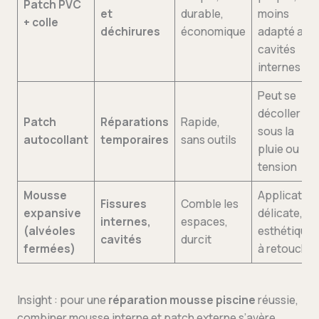
Patch PVC
et
durable,
moins
+ colle
déchirures
économique
adapté aux
cavités
internes
Peut se
décoller
Patch
Réparations
Rapide,
sous la
autocollant
temporaires
sans outils
pluie ou
tension
Mousse
Application
Fissures
Comble les
expansive
délicate,
internes,
espaces,
(alvéoles
esthétique
cavités
durcit
fermées)
à retoucher
Insight : pour une
réparation mousse piscine
réussie,
combiner mousse interne et patch externe s’avère