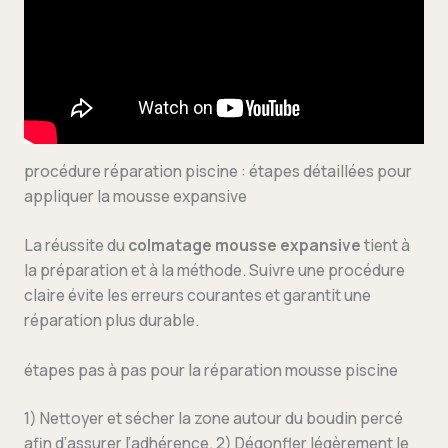
procédure réparation piscine : étapes détaillées pour
appliquer la mousse expansive
La réussite du
colmatage mousse expansive
tient à
la préparation et à la méthode. Suivre une procédure
claire évite les erreurs courantes et garantit une
réparation plus durable.
étapes pas à pas pour la réparation mousse piscine
1) Nettoyer et sécher la zone autour du boudin percé
afin d’assurer l’adhérence. 2) Dégonfler légèrement le