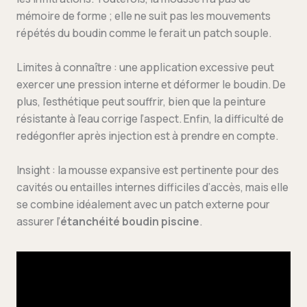
mémoire de forme ; elle ne suit pas les mouvements
répétés du boudin comme le ferait un patch souple.
Limites à connaître : une application excessive peut
exercer une pression interne et déformer le boudin. De
plus, l’esthétique peut souffrir, bien que la peinture
résistante à l’eau corrige l’aspect. Enfin, la difficulté de
redégonfler après injection est à prendre en compte.
Insight : la mousse expansive est pertinente pour des
cavités ou entailles internes difficiles d’accès, mais elle
se combine idéalement avec un patch externe pour
assurer l’
étanchéité boudin piscine
.