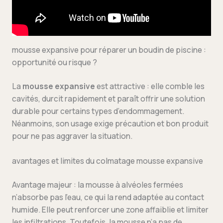
mousse expansive pour réparer un boudin de piscine :
opportunité ou risque ?
La
mousse expansive
est attractive : elle comble les
cavités, durcit rapidement et paraît offrir une solution
durable pour certains types d’endommagement.
Néanmoins, son usage exige précaution et bon produit
pour ne pas aggraver la situation.
avantages et limites du colmatage mousse expansive
Avantage majeur : la mousse à alvéoles fermées
n’absorbe pas l’eau, ce qui la rend adaptée au contact
humide. Elle peut renforcer une zone affaiblie et limiter
les infiltrations. Toutefois, la mousse n’a pas de