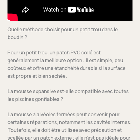
Quelle méthode choisir pour un petit trou dans le
boudin ?
Pour un petit trou, un patch PVC collé est
généralement la meilleure option : il est simple, peu
coûteux et offre une étanchéité durable si la surface
est propre et bien séchée.
La mousse expansive est‑elle compatible avec toutes
les piscines gonflables ?
La mousse à alvéoles fermées peut convenir pour
certaines réparations, notamment les cavités internes.
Toutefois, elle doit être utilisée avec précaution et
scellée par un patch externe ; elle n’est pas idéale pour