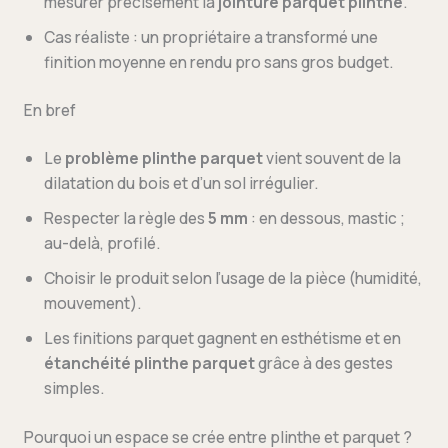
mesurer précisément la
jointure parquet plinthe
.
Cas réaliste : un propriétaire a transformé une
finition moyenne en rendu pro sans gros budget.
En bref
Le
problème plinthe parquet
vient souvent de la
dilatation du bois et d’un sol irrégulier.
Respecter la règle des
5 mm
: en dessous, mastic ;
au-delà, profilé.
Choisir le produit selon l’usage de la pièce (humidité,
mouvement).
Les finitions parquet gagnent en esthétisme et en
étanchéité plinthe parquet
grâce à des gestes
simples.
Pourquoi un espace se crée entre plinthe et parquet ?