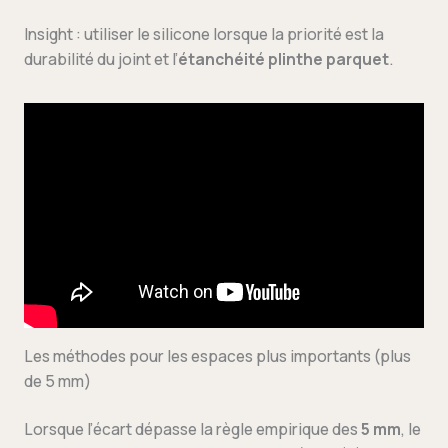
Insight : utiliser le silicone lorsque la priorité est la
durabilité du joint et l’
étanchéité plinthe parquet
.
Les méthodes pour les espaces plus importants (plus
de 5 mm)
Lorsque l’écart dépasse la règle empirique des
5 mm
, le