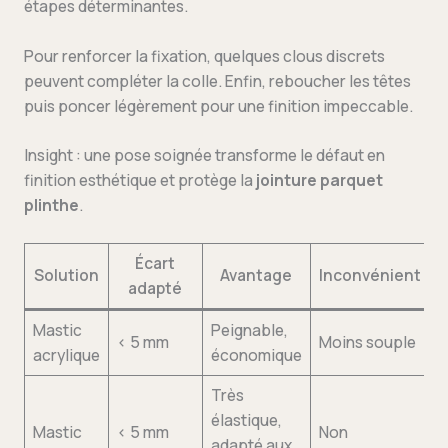
étapes déterminantes.
Pour renforcer la fixation, quelques clous discrets
peuvent compléter la colle. Enfin, reboucher les têtes
puis poncer légèrement pour une finition impeccable.
Insight : une pose soignée transforme le défaut en
finition esthétique et protège la
jointure parquet
plinthe
.
Écart
Solution
Avantage
Inconvénient
adapté
Mastic
Peignable,
< 5 mm
Moins souple
acrylique
économique
Très
élastique,
Mastic
< 5 mm
Non
adapté aux