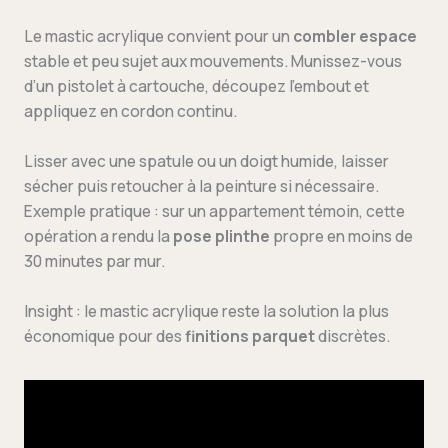
Le mastic acrylique convient pour un
combler espace
stable et peu sujet aux mouvements. Munissez-vous
d’un pistolet à cartouche, découpez l’embout et
appliquez en cordon continu.
Lisser avec une spatule ou un doigt humide, laisser
sécher puis retoucher à la peinture si nécessaire.
Exemple pratique : sur un appartement témoin, cette
opération a rendu la
pose plinthe
propre en moins de
30 minutes par mur.
Insight : le mastic acrylique reste la solution la plus
économique pour des
finitions parquet
discrètes.