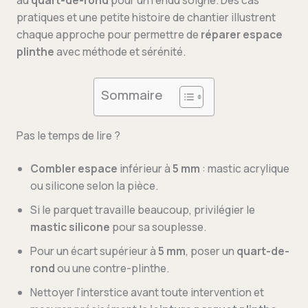
au
quart-de-rond
pour un rendu soigné. Des cas
pratiques et une petite histoire de chantier illustrent
chaque approche pour permettre de
réparer espace
plinthe
avec méthode et sérénité.
Sommaire
Pas le temps de lire ?
Combler espace
inférieur à
5 mm
: mastic acrylique
ou silicone selon la pièce.
Si le parquet travaille beaucoup, privilégier le
mastic silicone
pour sa souplesse.
Pour un écart supérieur à
5 mm
, poser un
quart-de-
rond
ou une contre-plinthe.
Nettoyer l’interstice avant toute intervention et