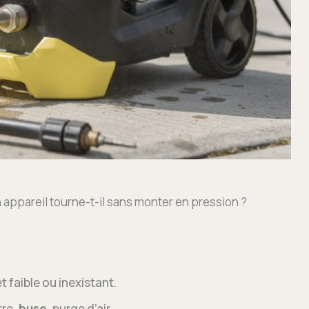
 appareil tourne-t-il sans monter en pression ?
t faible ou inexistant.
tre,
buse
, purge d’air.