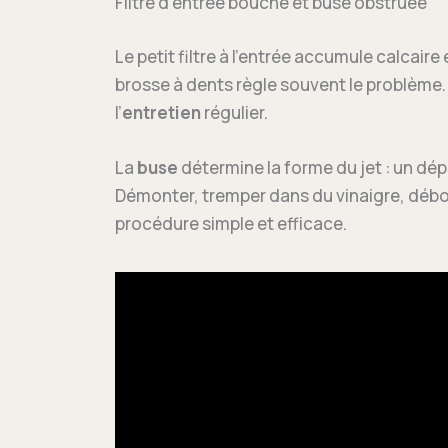
Filtre d’entrée bouché et buse obstruée
Le petit filtre à l’entrée accumule calcair
brosse à dents règle souvent le problème. T
l’
entretien
régulier.
La
buse
détermine la forme du jet : un dép
Démonter, tremper dans du vinaigre, débouc
procédure simple et efficace.