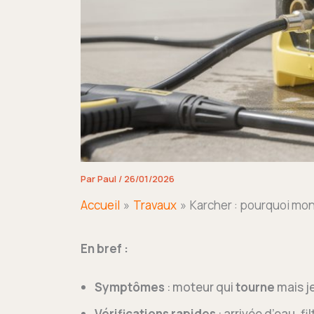
Par
Paul
/
26/01/2026
Accueil
Travaux
Karcher : pourquoi mon
En bref :
Symptômes
: moteur qui
tourne
mais je
Vérifications rapides
: arrivée d’eau, fil