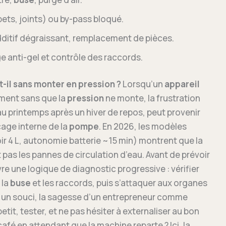
pets, joints) ou by-pass bloqué.
ditif dégraissant, remplacement de pièces.
ge anti-gel et contrôle des raccords.
-il sans monter en pression ?
Lorsqu’un
appareil
ent sans que la
pression
ne monte, la frustration
 printemps après un hiver de repos, peut provenir
age interne de la
pompe
. En 2026, les modèles
r 4 L, autonomie batterie ~15 min) montrent que la
t pas les pannes de circulation d’eau. Avant de prévoir
re une logique de diagnostic progressive : vérifier
 la
buse
et les raccords, puis s’attaquer aux organes
st un souci, la sagesse d’un entrepreneur comme
it, tester, et ne pas hésiter à externaliser au bon
afé en attendant que la machine reparte ? Ici, la