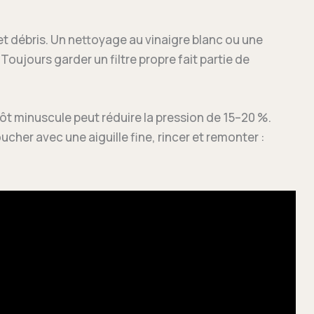
e et débris. Un nettoyage au vinaigre blanc ou une
oujours garder un filtre propre fait partie de
ôt minuscule peut réduire la pression de 15–20 %.
her avec une aiguille fine, rincer et remonter :