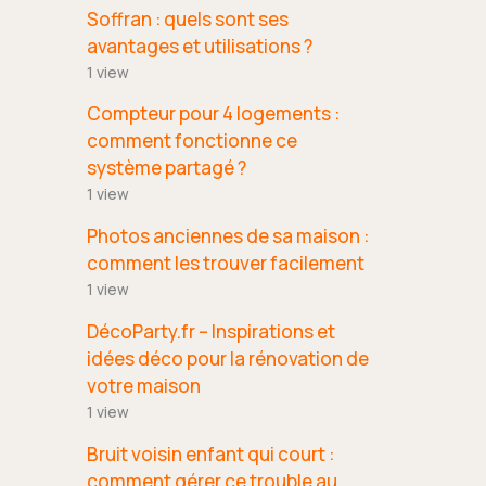
Soffran : quels sont ses
avantages et utilisations ?
1 view
Compteur pour 4 logements :
comment fonctionne ce
système partagé ?
1 view
Photos anciennes de sa maison :
comment les trouver facilement
1 view
DécoParty.fr – Inspirations et
idées déco pour la rénovation de
votre maison
1 view
Bruit voisin enfant qui court :
comment gérer ce trouble au