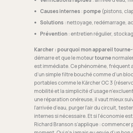
Causes internes
:
pompe
(pistons, cla
Solutions
: nettoyage, redémarrage, ad
Prévention
: entretien régulier, stocka
Karcher : pourquoi mon appareil tourne-t
démarre et que le moteur
tourne
normalem
est immédiate. Ce phénomène, fréquent au
d’un simple filtre bouché comme d’un bloc
portables comme le Kärcher OC 3 (réservoi
mobilité et la simplicité d’usage n’excluen
une réparation onéreuse, il vaut mieux suiv
l’arrivée d’eau, purger l’air du circuit, tester
internes si nécessaire. Et si l’économie e
Richard Branson s’applique : commencer pet
moment. Qui n’a jamais eu envie d’un bon c