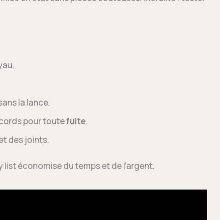
yau.
sans la lance.
accords pour toute
fuite
.
et des joints.
y list économise du temps et de l’argent.