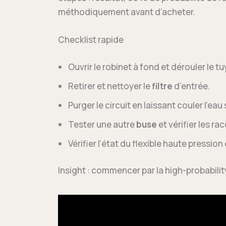
méthodiquement avant d’acheter.
Checklist rapide
Ouvrir le robinet à fond et dérouler le tu
Retirer et nettoyer le
filtre
d’entrée.
Purger le circuit en laissant couler l’eau 
Tester une autre
buse
et vérifier les r
Vérifier l’état du flexible haute pression 
Insight : commencer par la high-probabilit