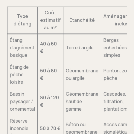
Coût
Type
Aménagemen
estimatif
Étanchéité
d’étang
inclus
au m²
Étang
Berges
40 à 60
d’agrément
Terre / argile
enherbées
€
basique
simples
Étang de
60 à 80
Géomembrane
Ponton, zone 
pêche
€
ou argile
pêche
loisirs
Bassin
Géomembrane
Cascades,
80 à 120
paysager /
haut de
filtration,
€
ornemental
gamme
plantations
Réserve
Béton ou
Accès camion
incendie
50 à 70 €
géomembrane
signalétique