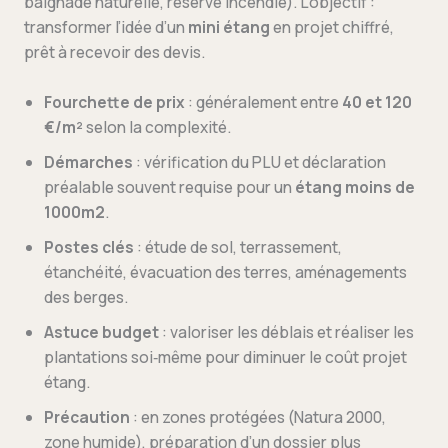
baignade naturelle, réserve incendie). L’objectif :
transformer l’idée d’un
mini étang
en projet chiffré,
prêt à recevoir des devis.
Fourchette de prix
: généralement entre
40 et 120
€/m²
selon la complexité.
Démarches
: vérification du PLU et déclaration
préalable souvent requise pour un
étang moins de
1000m2
.
Postes clés
: étude de sol, terrassement,
étanchéité, évacuation des terres, aménagements
des berges.
Astuce budget
: valoriser les déblais et réaliser les
plantations soi‑même pour diminuer le coût projet
étang.
Précaution
: en zones protégées (Natura 2000,
zone humide), préparation d’un dossier plus