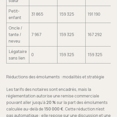
sœur
Petit-
31 865
159 325
191 190
enfant
Oncle /
tante /
7 967
159 325
167 292
neveu
Légataire
0
159 325
159 325
sans lien
Réductions des émoluments : modalités et stratégie
Les tarifs des notaires sont encadrés, mais la
réglementation autorise une remise commerciale
pouvant aller jusqu’à
20 %
sur la part des émoluments
calculée au-delà de
150 000 €
. Cette réduction n’est
pas automatique : elle repose sur une discussion et une