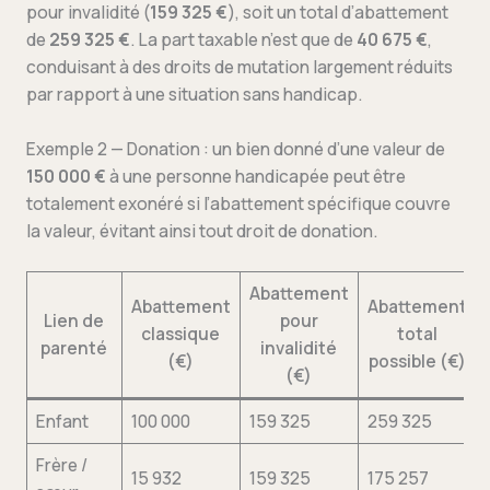
pour invalidité (
159 325 €
), soit un total d’abattement
de
259 325 €
. La part taxable n’est que de
40 675 €
,
conduisant à des droits de mutation largement réduits
par rapport à une situation sans handicap.
Exemple 2 — Donation : un bien donné d’une valeur de
150 000 €
à une personne handicapée peut être
totalement exonéré si l’abattement spécifique couvre
la valeur, évitant ainsi tout droit de donation.
Abattement
Abattement
Abattement
Lien de
pour
classique
total
parenté
invalidité
(€)
possible (€)
(€)
Enfant
100 000
159 325
259 325
Frère /
15 932
159 325
175 257