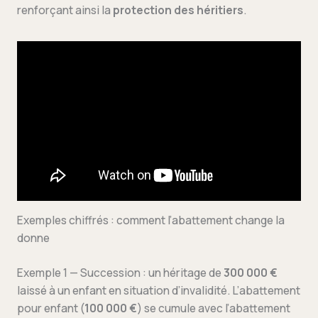
renforçant ainsi la
protection des héritiers
.
Exemples chiffrés : comment l’abattement change la
donne
Exemple 1 — Succession : un héritage de
300 000 €
laissé à un enfant en situation d’invalidité. L’abattement
pour enfant (
100 000 €
) se cumule avec l’abattement