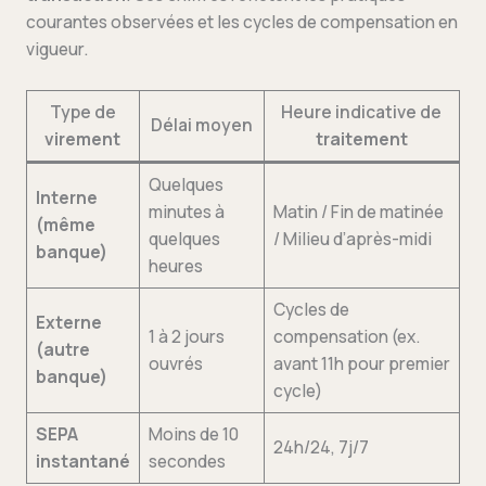
courantes observées et les cycles de compensation en
vigueur.
Type de
Heure indicative de
Délai moyen
virement
traitement
Quelques
Interne
minutes à
Matin / Fin de matinée
(même
quelques
/ Milieu d’après-midi
banque)
heures
Cycles de
Externe
1 à 2 jours
compensation (ex.
(autre
ouvrés
avant 11h pour premier
banque)
cycle)
SEPA
Moins de 10
24h/24, 7j/7
instantané
secondes