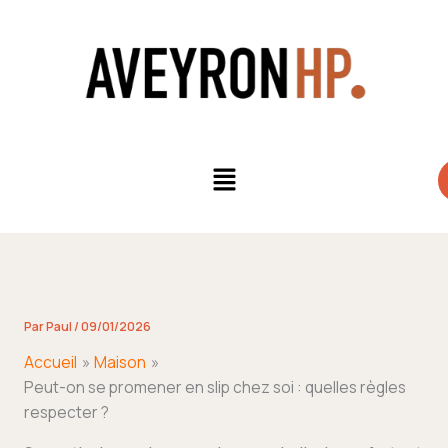
Aller
au
contenu
Menu
Par
Paul
/
09/01/2026
Accueil
Maison
Peut-on se promener en slip chez soi : quelles règles
respecter ?