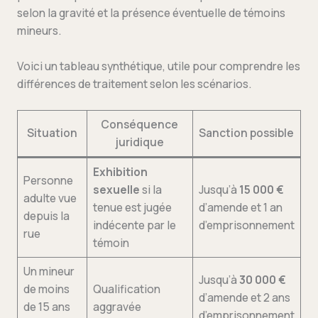
selon la gravité et la présence éventuelle de témoins
mineurs.
Voici un tableau synthétique, utile pour comprendre les
différences de traitement selon les scénarios.
Conséquence
Situation
Sanction possible
juridique
Exhibition
Personne
sexuelle
si la
Jusqu’à
15 000 €
adulte vue
tenue est jugée
d’amende et 1 an
depuis la
indécente par le
d’emprisonnement
rue
témoin
Un mineur
Jusqu’à
30 000 €
de moins
Qualification
d’amende et 2 ans
de 15 ans
aggravée
d’emprisonnement