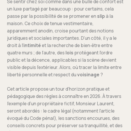
Se sentir chez soi comme dans une bulle de confort est
un luxe partagé par beaucoup : pour certains, cela
passe par la possibilité de se promener en
slip
à la
maison. Ce choix de tenue vestimentaire,
apparemment anodin, croise pourtant des notions
juridiques et sociales importantes. D’un côté, il y a le
droit à l’
intimité
et la recherche de bien‑être entre
quatre murs ; de l’autre, des
lois
protégeant l’ordre
public et la décence, applicables si la scène devient
visible depuis l’extérieur. Alors, où tracer la limite entre
liberté personnelle et respect du
voisinage
?
Cet article propose un tour d’horizon pratique et
pédagogique des règles à connaître en 2026. À travers
l’exemple d’un propriétaire fictif, Monsieur Laurent,
seront abordés : le cadre légal (notamment l’article
évoqué du Code pénal), les sanctions encourues, des
conseils concrets pour préserver sa tranquillité, et des