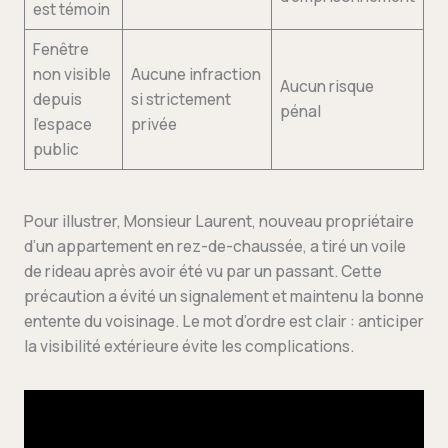
est témoin
Fenêtre
non visible
Aucune infraction
Aucun risque
depuis
si strictement
pénal
l’espace
privée
public
Pour illustrer, Monsieur Laurent, nouveau propriétaire
d’un appartement en rez-de-chaussée, a tiré un voile
de rideau après avoir été vu par un passant. Cette
précaution a évité un signalement et maintenu la bonne
entente du voisinage. Le mot d’ordre est clair : anticiper
la visibilité extérieure évite les complications.