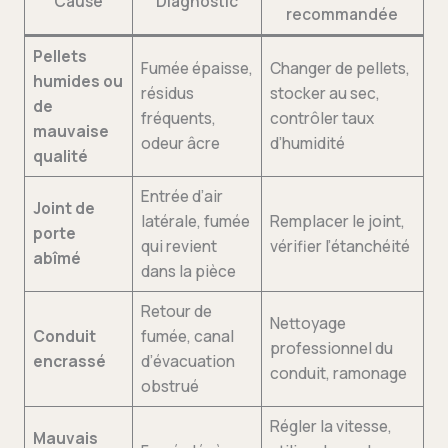
Cause
Diagnostic
recommandée
Pellets
Fumée épaisse,
Changer de pellets,
humides ou
résidus
stocker au sec,
de
fréquents,
contrôler taux
mauvaise
odeur âcre
d’humidité
qualité
Entrée d’air
Joint de
latérale, fumée
Remplacer le joint,
porte
qui revient
vérifier l’étanchéité
abîmé
dans la pièce
Retour de
Nettoyage
Conduit
fumée, canal
professionnel du
encrassé
d’évacuation
conduit, ramonage
obstrué
Régler la vitesse,
Mauvais