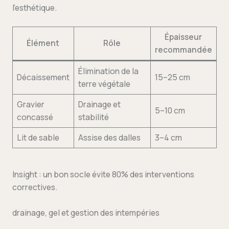
l’esthétique.
Épaisseur
Élément
Rôle
recommandée
Élimination de la
Décaissement
15–25 cm
terre végétale
Gravier
Drainage et
5–10 cm
concassé
stabilité
Lit de sable
Assise des dalles
3–4 cm
Insight : un bon socle évite 80% des interventions
correctives.
drainage, gel et gestion des intempéries