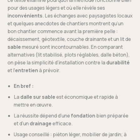
ce texte examine pourquoi la méthode fonctionne bien
pour des usages légers et où elle révèle ses
inconvénients
. Les échanges avec paysagistes locaux
et quelques anecdotes de chantiers montrent qu’un
bon chantier commence avant la première pelle :
décaissement, géotextile, couche drainante et un lit de
sable
mesuré sont incontournables. En comparant
alternatives (lit stabilisé, plots réglables, dalle béton),
on pèse la simplicité d’installation contre la
durabilité
et l’
entretien
à prévoir.
En bref :
La
dalle sur sable
est économique et rapide à
mettre en œuvre.
La réussite dépend d’une
fondation
bien préparée
et d’un
drainage
efficace.
Usage conseillé : piéton léger, mobilier de jardin; à