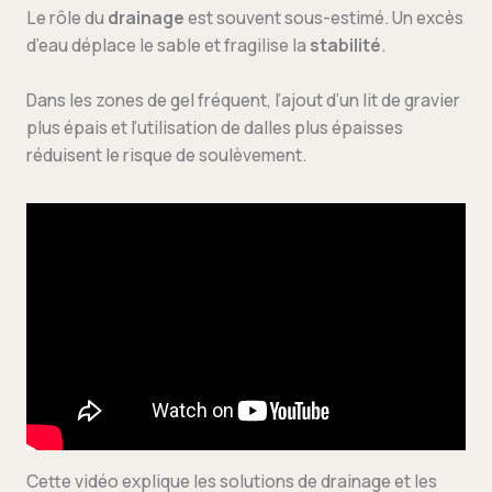
Le rôle du
drainage
est souvent sous-estimé. Un excès
d’eau déplace le sable et fragilise la
stabilité
.
Dans les zones de gel fréquent, l’ajout d’un lit de gravier
plus épais et l’utilisation de dalles plus épaisses
réduisent le risque de soulèvement.
Cette vidéo explique les solutions de drainage et les