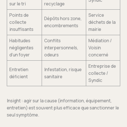
Syndic
sur le tri
recyclage
Points de
Service
Dépôts hors zone,
collecte
déchets de la
encombrements
insuffisants
mairie
Habitudes
Conflits
Médiation /
négligentes
interpersonnels,
Voisin
d’un foyer
odeurs
concerné
Entreprise de
Entretien
Infestation, risque
collecte /
déficient
sanitaire
Syndic
Insight : agir sur la cause (information, équipement,
entretien) est souvent plus efficace que sanctionner le
seul symptôme.