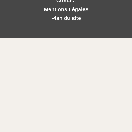
Contact
o
e
b
o
r
e
Mentions Légales
k
Plan du site