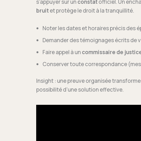
s’appuyer sur un
constat
officiel. Un ench
bruit
et protège le droit à la tranquillité.
Noter les dates et horaires précis des 
Demander des témoignages écrits de vo
Faire appel à un
commissaire de justic
Conserver toute correspondance (messa
Insight : une preuve organisée transforme
possibilité d’une solution effective.