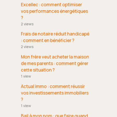
Excellec : comment optimiser
vos performances énergétiques
?
2 views
Frais de notaire réduit handicapé
: comment en bénéficier ?
2 views
Mon frère veut acheter la maison
de mes parents : comment gérer
cette situation ?
1 view
Actual immo : comment réussir
vos investissements immobiliers
?
1 view
Bail à mon nom : que faire quand