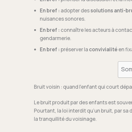
En bref :
adopter des
solutions anti-br
nuisances sonores.
En bref :
connaître les acteurs à contact
gendarmerie.
En bref :
préserver la
convivialité
en fix
Som
Bruit voisin : quand l’enfant qui court dép
Le bruit produit par des enfants est souve
Pourtant, la loi interdit qu’un bruit, par sa
la tranquillité du voisinage.