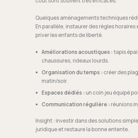
coût sont souvent très efficaces.
Quelques aménagements techniques réduis
En parallèle, instaurer des règles horaire
priver les enfants de liberté.
Améliorations acoustiques :
tapis épai
chaussures, rideaux lourds.
Organisation du temps :
créer des plage
matin/soir.
Espaces dédiés :
un coin jeu équipé pou
Communication régulière :
réunions in
Insight : investir dans des solutions simpl
juridique et restaure la bonne entente.