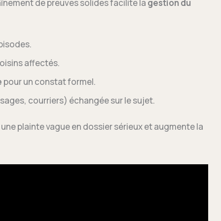
aînement de preuves solides facilite la
gestion du
épisodes.
isins affectés.
e
pour un constat formel.
ges, courriers) échangée sur le sujet.
 une plainte vague en dossier sérieux et augmente la