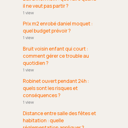
il ne veut pas partir ?
1 view
Prix m2 enrobé daniel moquet :
quel budget prévoir ?
1 view
Bruit voisin enfant qui court :
comment gérer ce trouble au
quotidien ?
1 view
Robinet ouvert pendant 24h :
quels sont les risques et
conséquences ?
1 view
Distance entre salle des fêtes et
habitation : quelle
réglementation appliquer ?