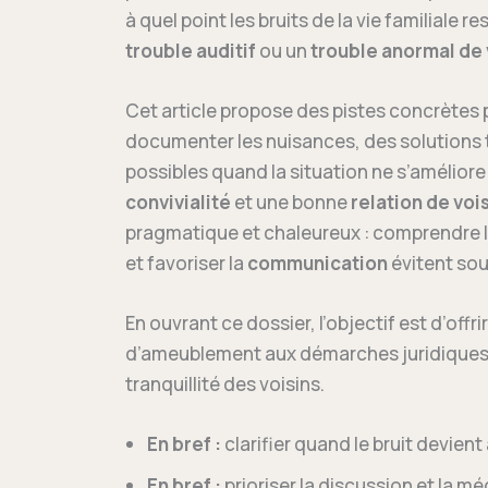
à quel point les bruits de la vie familiale 
trouble auditif
ou un
trouble anormal de
Cet article propose des pistes concrètes 
documenter les nuisances, des solutions t
possibles quand la situation ne s’améliore 
convivialité
et une bonne
relation de voi
pragmatique et chaleureux : comprendre le
et favoriser la
communication
évitent sou
En ouvrant ce dossier, l’objectif est d’off
d’ameublement aux démarches juridiques — 
tranquillité des voisins.
En bref :
clarifier quand le bruit devien
En bref :
prioriser la discussion et la m