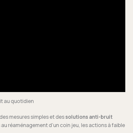
it au quotidien
 des mesures simples et des
solutions anti-bruit
au réaménagement d’un coin jeu, les actions à faible