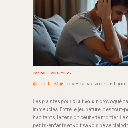
Par
Paul
/
22/12/2025
Accueil
Maison
Bruit voisin enfant qui 
Les plaintes pour
bruit voisin
provoqué pa
immeubles. Entre le jeu naturel des tout-pe
habitants, la tension peut vite monter. Le
petits-enfants et voit sa voisine se plaindr