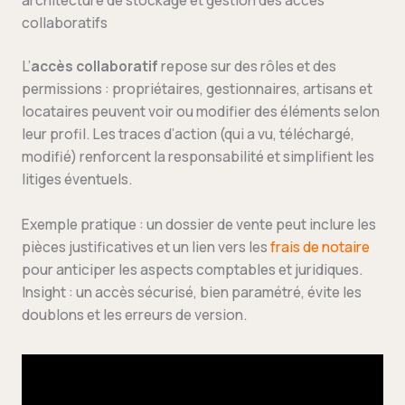
collaboratifs
L’
accès collaboratif
repose sur des rôles et des
permissions : propriétaires, gestionnaires, artisans et
locataires peuvent voir ou modifier des éléments selon
leur profil. Les traces d’action (qui a vu, téléchargé,
modifié) renforcent la responsabilité et simplifient les
litiges éventuels.
Exemple pratique : un dossier de vente peut inclure les
pièces justificatives et un lien vers les
frais de notaire
pour anticiper les aspects comptables et juridiques.
Insight : un accès sécurisé, bien paramétré, évite les
doublons et les erreurs de version.