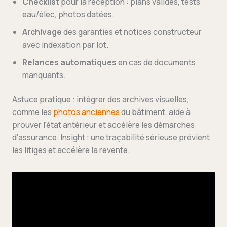
Checklist
pour la réception : plans validés, tests
eau/élec, photos datées.
Archivage
des garanties et notices constructeur
avec indexation par lot.
Relances automatiques
en cas de documents
manquants.
Astuce pratique : intégrer des archives visuelles,
comme les
photos anciennes
du bâtiment, aide à
prouver l’état antérieur et accélère les démarches
d’assurance. Insight : une traçabilité sérieuse prévient
les litiges et accélère la revente.