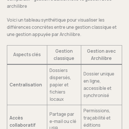
archilibre
Voici un tableau synthétique pour visualiser les
différences concrètes entre une gestion classique et
une gestion appuyée par Archilibre.
Gestion
Gestion avec
Aspects clés
classique
Archilibre
Dossiers
Dossier unique
dispersés,
en ligne,
Centralisation
papier et
accessible et
fichiers
synchronisé
locaux
Permissions,
Partage par
Accès
traçabilité et
e-mail ou clé
collaboratif
éditions
USB