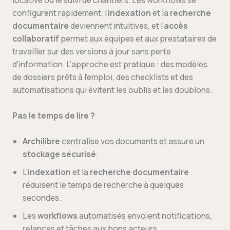
locative ou le suivi de chantiers. Les workflows se
configurent rapidement, l’
indexation
et la
recherche
documentaire
deviennent intuitives, et l’
accès
collaboratif
permet aux équipes et aux prestataires de
travailler sur des versions à jour sans perte
d’information. L’approche est pratique : des modèles
de dossiers prêts à l’emploi, des checklists et des
automatisations qui évitent les oublis et les doublons.
Pas le temps de lire ?
Archilibre
centralise vos documents et assure un
stockage sécurisé
.
L’
indexation
et la
recherche documentaire
réduisent le temps de recherche à quelques
secondes.
Les
workflows
automatisés envoient notifications,
relances et tâches aux bons acteurs.